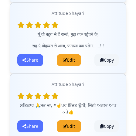
Attitude Shayari
यूँ तो बहुत से हैं रास्तें, मुझ तक पहुंचने के,
राह-ऐ-मोहब्बत से आना, फासला कम पड़ेगा…...!!!
Share
Edit
Copy
Attitude Shayari
ਸਤਿਕਾਰ 🙏ਸਭ ਦਾ, #☝ਪਰ ਇੱਜ਼ਤ ਉਨੀ, ਜਿੰਨੀ ਅਗਲਾ ਆਪ
ਕਰੇ👍
Share
Edit
Copy