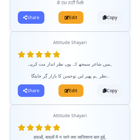
ਕੋ ਹਮ ਨਹੀਂ ਮਿਲੇ
Share
Edit
Copy
Attitude Shayari
ہمیں شاعر سمجھ کے یوں نظر انداز مت کرییے
نظر ہم پھیر لیں توحسن کا بازار گِر جایئگا..
Share
Edit
Copy
Attitude Shayari
हवाओं, बादलों में न जाने क्या साजिशाना बात हुई,