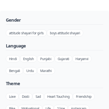
Gender
attitude shayari for girls
boys attitude shayari
Language
Hindi
English
Punjabi
Gujarati
Haryanvi
Bengali
Urdu
Marathi
Theme
Love
Dosti
Sad
Heart Touching
Friendship
Bike
Motivational
Life
2 line
instagram