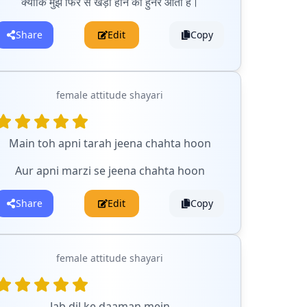
क्योंकि मुझे फिर से खड़ा होने का हुनर आता है।
Share
Edit
Copy
female attitude shayari
Main toh apni tarah jeena chahta hoon
Aur apni marzi se jeena chahta hoon
Share
Edit
Copy
female attitude shayari
Jab dil ke daaman mein