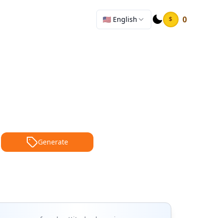
0
🇺🇸 English
$
Generate