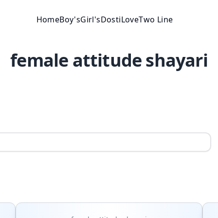
Home
Boy's
Girl's
Dosti
Love
Two Line
female attitude shayari