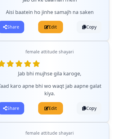
Aisi baatein ho jinhe samajh na saken
Share
Edit
Copy
female attitude shayari
Jab bhi mujhse gila karoge,
Yaad karo apne bhi wo waqt jab aapne galat
kiya.
Share
Edit
Copy
female attitude shayari